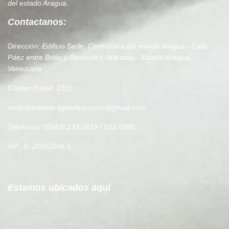
del estado Aragua.
Contactanos:
Dirección: Edificio Sede, Contraloría del estado Aragua - Calle
Páez entre Brión y Bermúdez, Maracay - Estado Aragua,
Venezuela
Código Postal: 2101
contraloriadearaguadespacho@gmail.com
Telefonos: (0243) 233-2119 / 233-5886
RIF: G-20002296-5
Estamos ubicados aquí